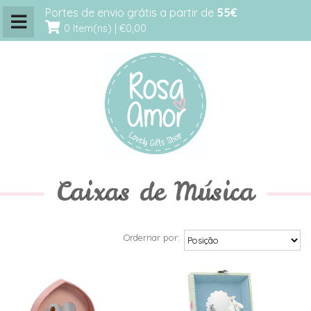
Portes de envio grátis a partir de
55€
0 Item(ns) |
€0,00
Caixas de Música
Ordernar por: