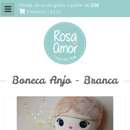
Portes de envio grátis a partir de
55€
0 Item(ns) |
€0,00
Boneca Anjo - Branca