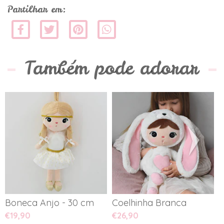
Partilhar em:
Também pode adorar
Boneca Anjo - 30 cm
Coelhinha Branca
C
€19,90
€26,90
€