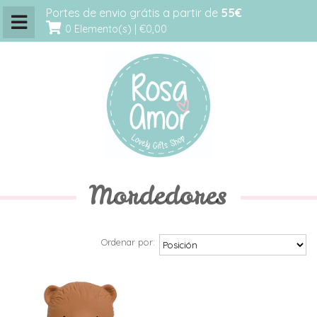
Portes de envio grátis a partir de
55€
0 Elemento(s) |
€0,00
Mordedores
Ordenar por: