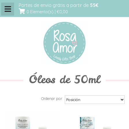
Portes de envio grátis a partir de
55€
0 Elemento(s) |
€0,00
Óleos de 50ml
Ordenar por: