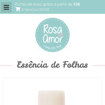
Portes de envio grátis a partir de
55€
0 Item(ns) |
€0,00
Essência de Folhas