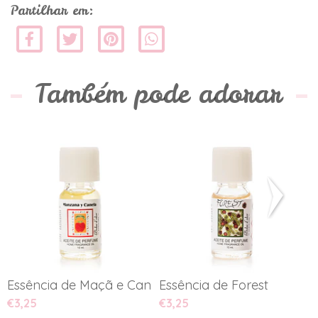
Partilhar em:
Também pode adorar
Essência de Maçã e Canela
Essência de Forest
E
€3,25
€3,25
€