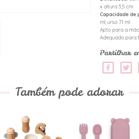
x altura 3,5 cm
Capacidade de 
ml; urso 71 ml
Apto para a máq
Adequado para f
Partilhar e
Também pode adorar
Conjunto para
Caixa Com
Bonecas
Talheres - Rosa