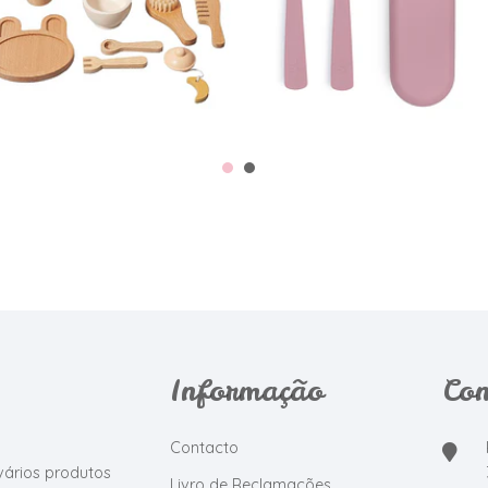
V...
€32,95
€13,95
Informação
Con
Contacto
vários produtos
Livro de Reclamações