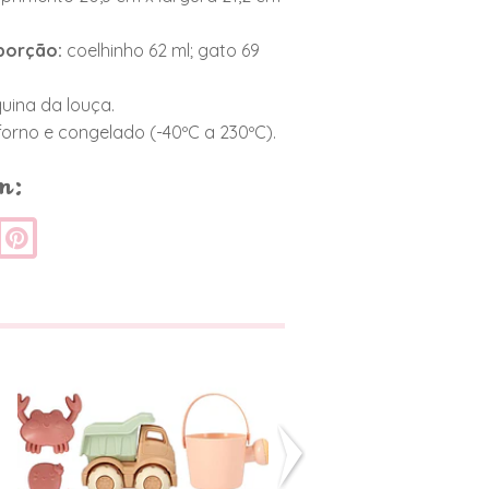
porção:
coelhinho 62 ml; gato 69
uina da louça.
orno e congelado (-40ºC a 230ºC).
m:
Set Brinquedos
Máquina de
de Praia - Sage
Café