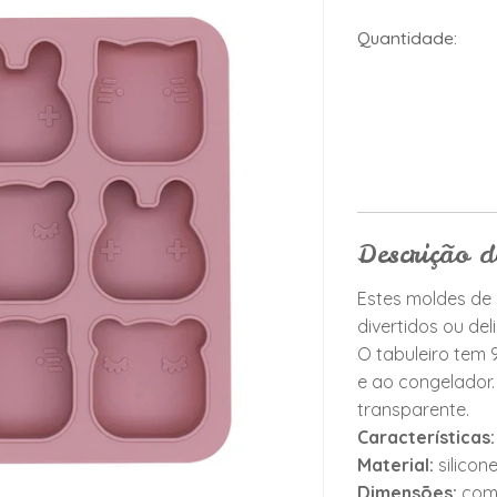
Quantidade:
Descrição 
Estes moldes de 
divertidos ou del
O tabuleiro tem 9
e ao congelador.
transparente.
Características:
Material:
silicon
Dimensões:
comp