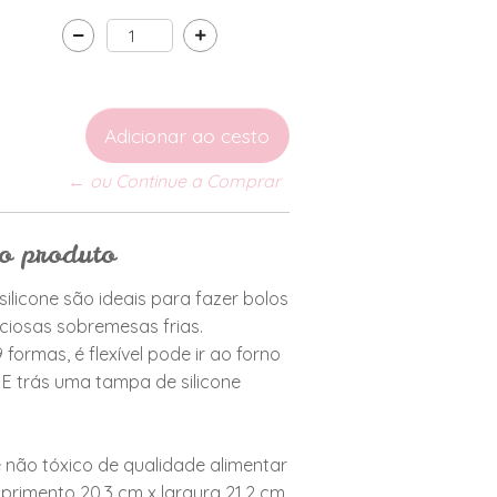
← ou Continue a Comprar
do produto
silicone são ideais para fazer bolos
iciosas sobremesas frias.
 formas, é flexível pode ir ao forno
 E trás uma tampa de silicone
e não tóxico de qualidade alimentar
rimento 20,3 cm x largura 21,2 cm