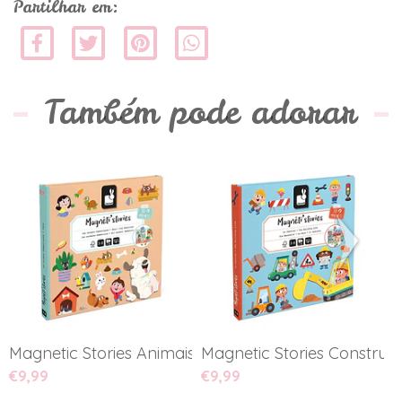
Partilhar em:
Também pode adorar
Magnetic Stories Animais Do...
Magnetic Stories Construção
M
€9,99
€9,99
€