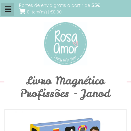
Portes de envio grátis a partir de
55€
0 Item(ns) |
€0,00
Livro Magnético
Profissões - Janod