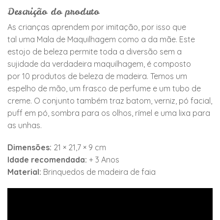
Descrição do produto
As crianças aprendem por imitação, por isso que
tal uma Mala de Maquilhagem como a da mãe. Este
estojo de beleza permite toda a diversão sem a
sujidade da verdadeira maquilhagem, é composto
por 10 produtos de beleza de madeira. Temos um
espelho de mão, um frasco de perfume e um tubo de
creme. O conjunto também traz batom, verniz, pó facial,
puff em pó, sombra para os olhos, rímel e uma lixa para
as unhas.
Dimensões:
21 × 21,7 × 9 cm
Idade recomendada:
+ 3 Anos
Material:
Brinquedos de madeira de faia