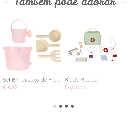
Também pode adorar
Set Brinquedos de Praia - G...
Kit de Médico
C
€14,95
Esgotado
€