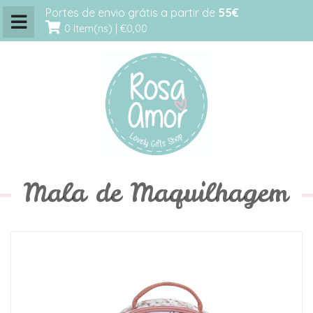
Portes de envio grátis a partir de
55€
0 Item(ns) |
€0,00
Mala de Maquilhagem