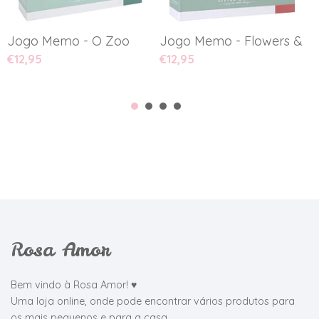
Jogo Memo - O Zoo
Jogo Memo - Flowers & But
J
€12,95
€12,95
€
Rosa Amor
Bem vindo à Rosa Amor! ♥
Uma loja online, onde pode encontrar vários produtos para
os mais pequenos e para a casa.