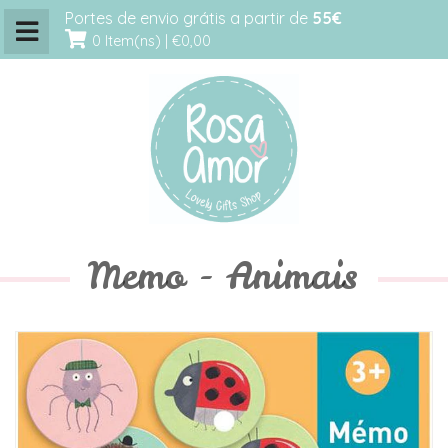
Portes de envio grátis a partir de
55€
0 Item(ns) |
€0,00
Memo - Animais