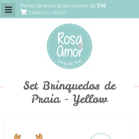
Portes de envio grátis a partir de
55€
0 Item(ns) |
€0,00
Set Brinquedos de
Praia - Yellow