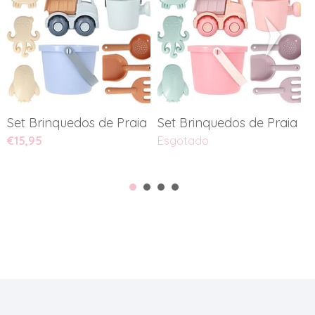
Set Brinquedos de Praia - Blue
Set Brinquedos de Praia - G.
S
€15,95
Esgotado
E