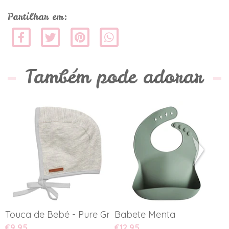
Partilhar em:
Também pode adorar
Touca de Bebé - Pure Grey
Babete Menta
C
€9,95
€12,95
€