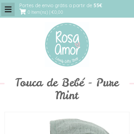
Portes de envio grátis a partir de
55€
0 Item(ns) |
€0,00
Touca de Bebé - Pure
Mint