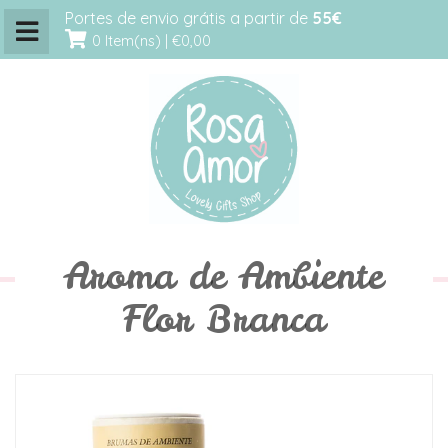
Portes de envio grátis a partir de
55€
0 Item(ns) |
€0,00
Aroma de Ambiente
Flor Branca