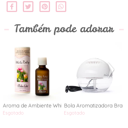
Também pode adorar
Aroma de Ambiente White Tulip
Bola Aromatizadora Bran
A
Esgotado
Esgotado
E