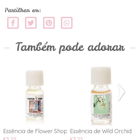
Partilhar em:
Também pode adorar
Essência de Flower Shop
Essência de Wild Orchid
E
€3,25
€3,25
€