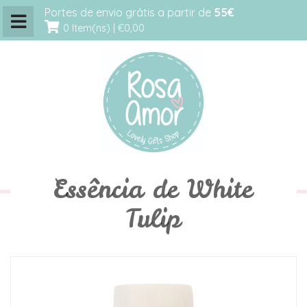
Portes de envio grátis a partir de
55€
0 Item(ns) |
€0,00
Essência de White
Tulip