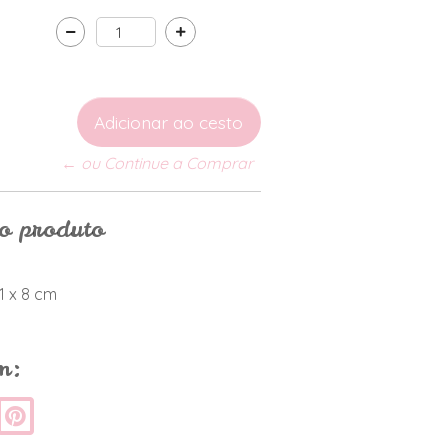
← ou Continue a Comprar
do produto
1 x 8 cm
m: