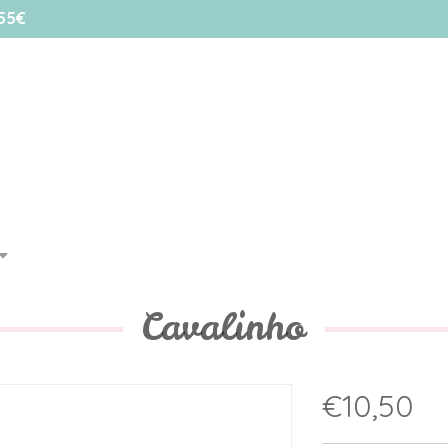
55€
Cavalinho
€10,50