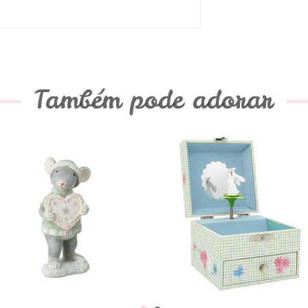
Também pode adorar
Ratinho com
Caixa de Música
Coração
- Coelhinho
€7,90
€23,50