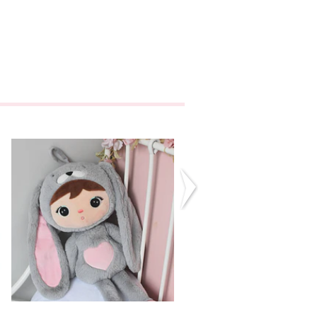
Coelhinha Cinza
Copo para Ve
Esgotado
€4,90