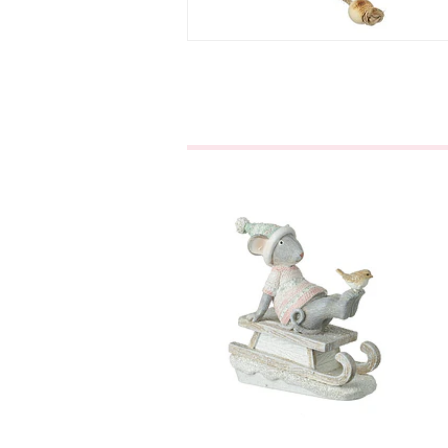
Ratinho no
Trenó
€10,90