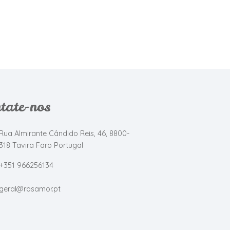
tate-nos
Rua Almirante Cândido Reis, 46, 8800-
318 Tavira Faro Portugal
+351 966256134
geral@rosamor.pt