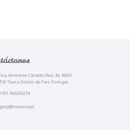
táctanos
Rua Almirante Cândido Reis, 46, 8800-
318 Tavira Distrito de Faro Portugal
+351 966256134
geral@rosamor.pt