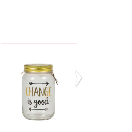
Mealheiro
Cavalinho
Change is Good
€10,50
€6,50