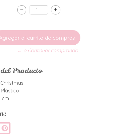
← o Continuar comprando
 del Producto
t Christmas
 Plástico
8 cm
n: