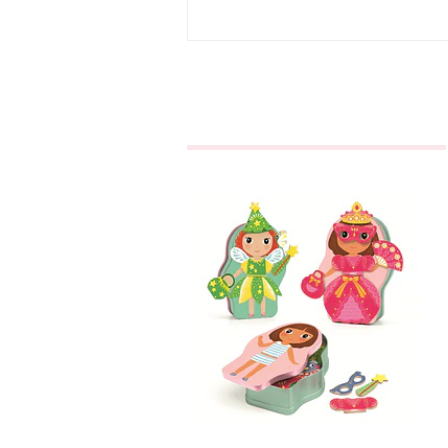
Belissimo - Jogo
Magnético
€21,90