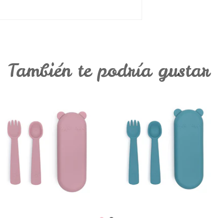
También te podría gustar
Caixa Com
Caixa Com
Talheres - Rosa
Talheres - Azul
V...
€13,95
€13,95