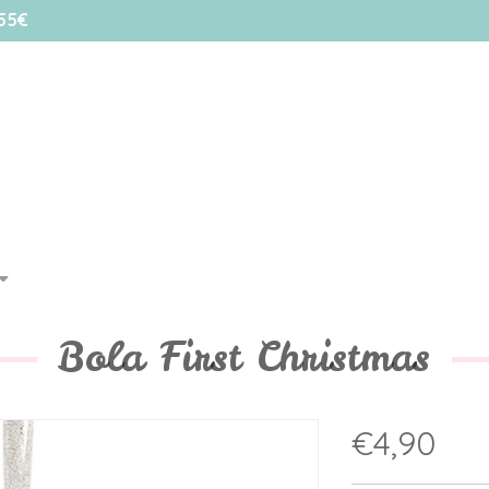
55€
Bola First Christmas
€4,90