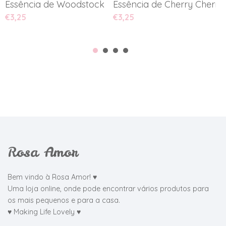
Essência de Woodstock
Essência de Cherry Cherry
G
€3,25
€3,25
€
Rosa Amor
Bem vindo à Rosa Amor! ♥
Uma loja online, onde pode encontrar vários produtos para
os mais pequenos e para a casa.
♥ Making Life Lovely ♥