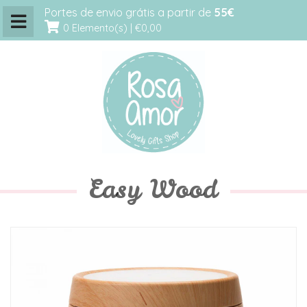
Portes de envio grátis a partir de
55€
0 Elemento(s) |
€0,00
Easy Wood