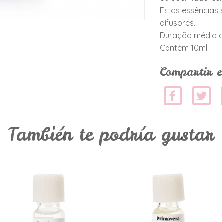
Estas essências 
difusores.
Duração média d
Contém 10ml
Compartir e
También te podría gustar
Essência de
Essência de
Vent Vert
Primavera
€3,25
€3,25