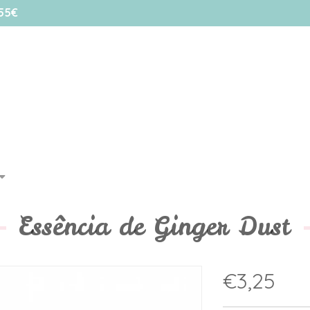
55€
Essência de Ginger Dust
€3,25