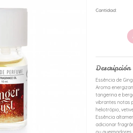
Cantidad:
Descripción
Essência de Ging
Aroma energizant
tangerina e ber
vibrantes notas
heliotrópio, vetiv
Essência altamen
adicionar fragrâ
ou queimadores.