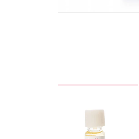
Essência de
Cherry Cherry
€3,25