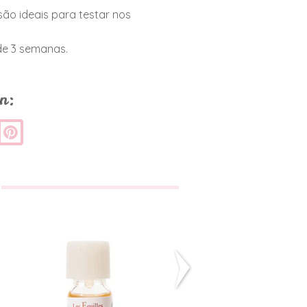
são ideais para testar nos
e 3 semanas.
n:
Essência de
Vinagre
Folhas
Higienizante
€3,25
€17,80