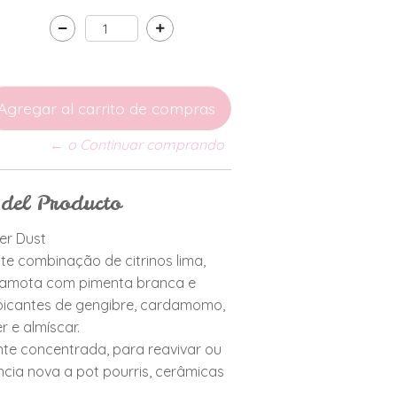
← o Continuar comprando
 del Producto
er Dust
e combinação de citrinos lima,
gamota com pimenta branca e
 picantes de gengibre, cardamomo,
er e almíscar.
te concentrada, para reavivar ou
ncia nova a pot pourris, cerâmicas