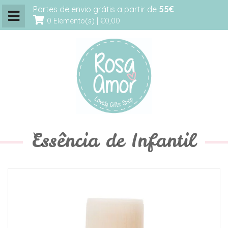
Portes de envio grátis a partir de
55€
0 Elemento(s) |
€0,00
Essência de Infantil