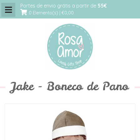
Portes de envio grátis a partir de
55€
0 Elemento(s) |
€0,00
Jake - Boneco de Pano