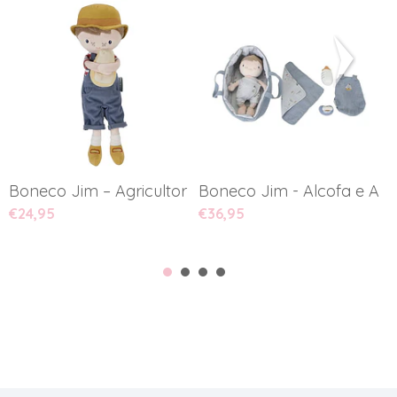
Boneco Jim – Agricultor Hol...
Boneco Jim - Alcofa e Aces
P
€24,95
€36,95
€