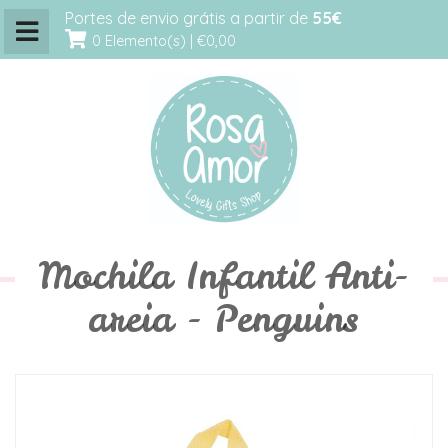
Portes de envio grátis a partir de
55€
0 Elemento(s) |
€0,00
Mochila Infantil Anti-
areia - Penguins