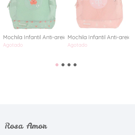
Mochila Infantil Anti-areia...
Mochila Infantil Anti-areia...
M
Agotado
Agotado
A
Rosa Amor