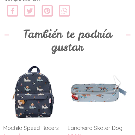
También te podría
gustar
Mochila Speed Racers
Lancheira Skater Dog
L