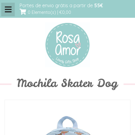
Portes de envio grátis a partir de
55€
0 Elemento(s) |
€0,00
Mochila Skater Dog