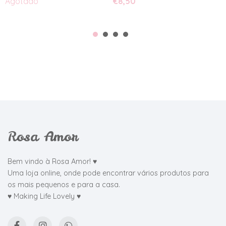
Agotado
€8,50
€
Rosa Amor
Bem vindo à Rosa Amor! ♥
Uma loja online, onde pode encontrar vários produtos para
os mais pequenos e para a casa.
♥ Making Life Lovely ♥