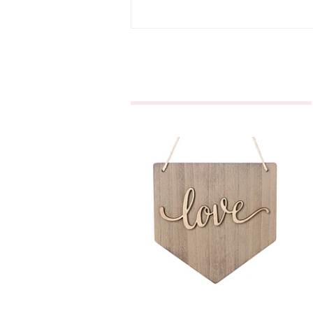
Placa Love
€9,20