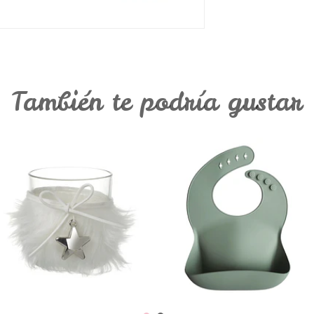
También te podría gustar
Copo para Vela
Babete Menta
€4,90
€12,95