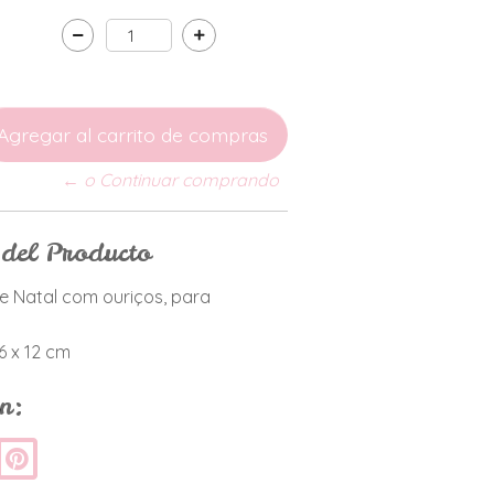
← o Continuar comprando
 del Producto
e Natal com ouriços, para
16 x 12 cm
n: