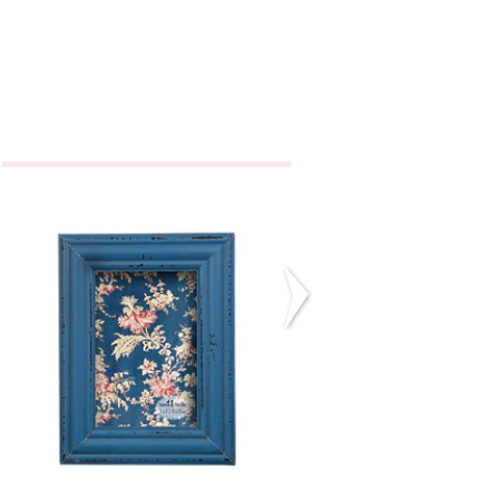
Moldura Azul
Mordedor Urs
€10,90
€12,95