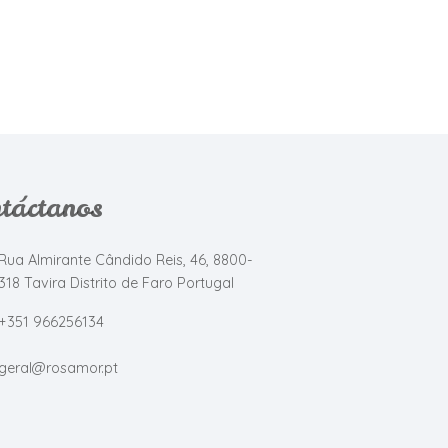
táctanos
Rua Almirante Cândido Reis, 46, 8800-
318 Tavira Distrito de Faro Portugal
+351 966256134
geral@rosamor.pt