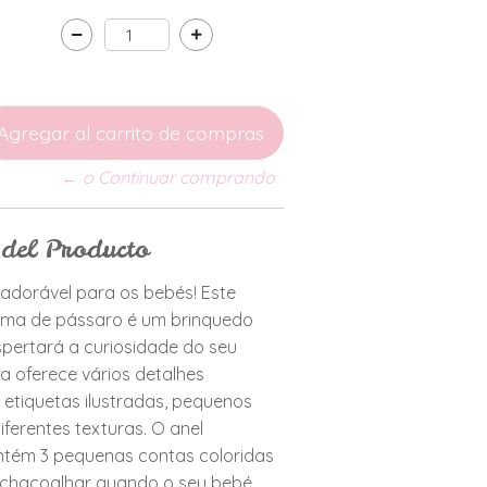
← o Continuar comprando
 del Producto
adorável para os bebés! Este
rma de pássaro é um brinquedo
spertará a curiosidade do seu
a oferece vários detalhes
e etiquetas ilustradas, pequenos
iferentes texturas. O anel
ntém 3 pequenas contas coloridas
chacoalhar quando o seu bebé