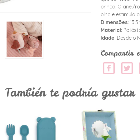
brinca. O anel/
olho e estimula o
Dimensões:
13,5 
Material:
Poliést
Idade:
Desde o 
Compartir e
También te podría gustar
Caixa Com
Caixa de Música
Talheres - Azul
- Coelhinho