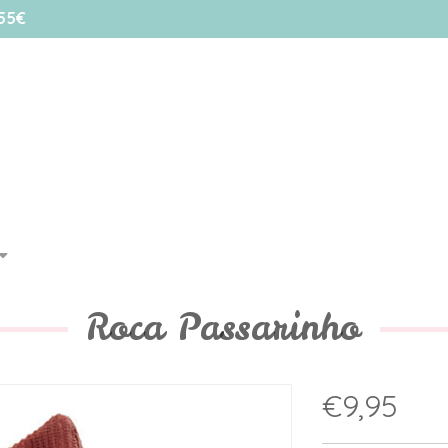
55€
Roca Passarinho
€9,95