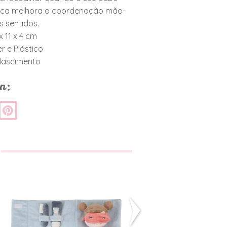
roca melhora a coordenação mão-
s sentidos.
x 11 x 4 cm
er e Plástico
Nascimento
n:
Set Festa do
Prato Com
Pijama
Ventosa - Le