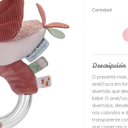
Cantidad:
Descripción
O presente mais 
anel/roca em fo
divertido que de
bebé. O anel/roc
divertidos, desd
nós coloridos e d
transparente co
que começam a 