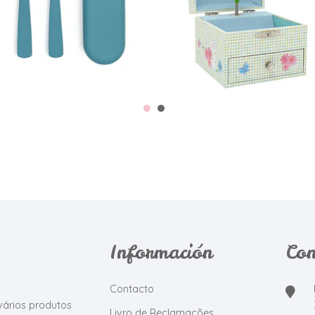
€13,95
€23,50
Información
Con
Contacto
vários produtos
Livro de Reclamações