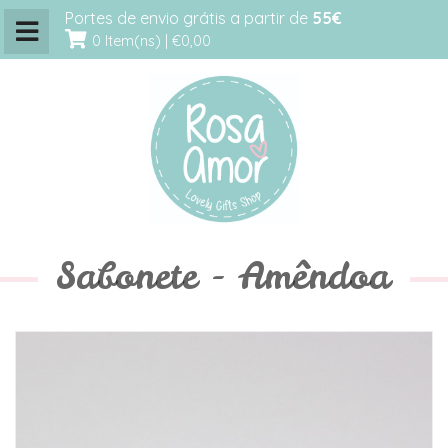
Portes de envio grátis a partir de
55€
0 Item(ns) |
€0,00
Sabonete - Amêndoa