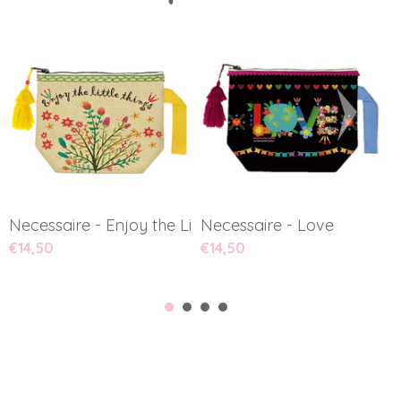
Necessaire - Enjoy the Litt...
Necessaire - Love
M
€14,50
€14,50
€