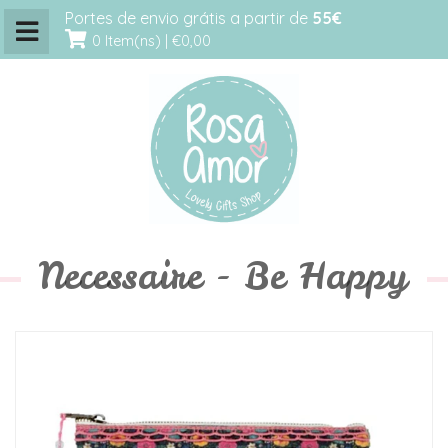
Portes de envio grátis a partir de
55€
0 Item(ns) |
€0,00
Necessaire - Be Happy