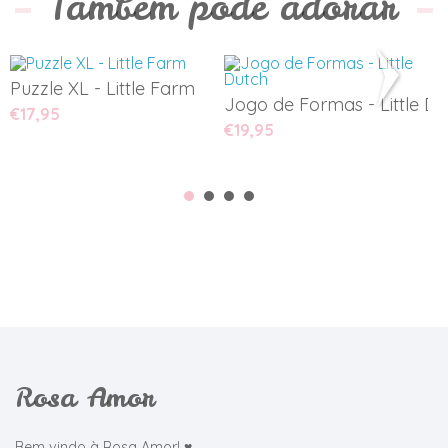
Também pode adorar
Puzzle XL - Little Farm
P
Jogo de Formas - Little Du
€17,95
€
€19,95
Rosa Amor
Bem vindo à Rosa Amor! ♥