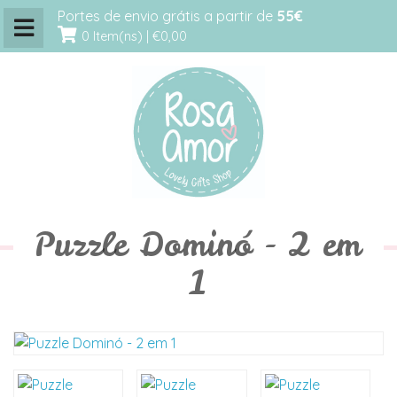
Portes de envio grátis a partir de
55€
0 Item(ns) |
€0,00
Puzzle Dominó - 2 em
1