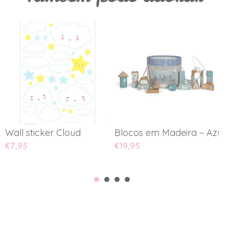
Wall sticker Cloud
Blocos em Madeira – Azul P
M
€7,95
€19,95
€