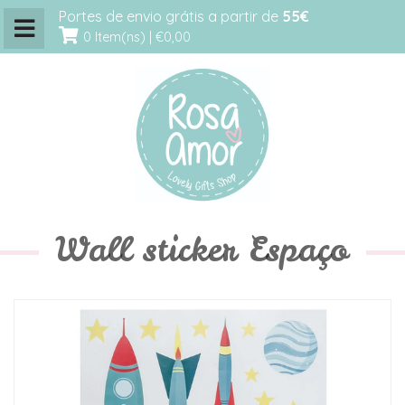
Portes de envio grátis a partir de
55€
0 Item(ns) |
€0,00
Wall sticker Espaço