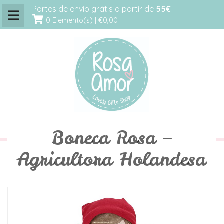
Portes de envio grátis a partir de
55€
0 Elemento(s) |
€0,00
Boneca Rosa –
Agricultora Holandesa