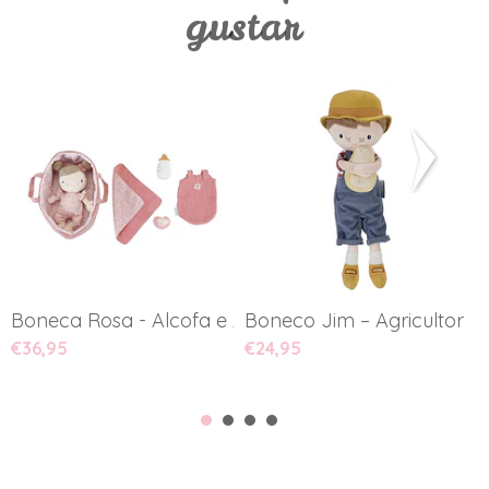
gustar
Boneca Rosa - Alcofa e Aces...
Boneco Jim – Agricultor Hol
B
€36,95
€24,95
€