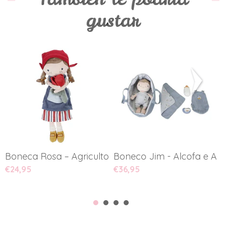
gustar
Boneca Rosa – Agricultora H...
Boneco Jim - Alcofa e Aces
C
€24,95
€36,95
€