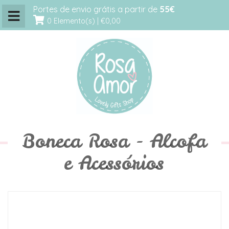
Portes de envio grátis a partir de
55€
0 Elemento(s) |
€0,00
Boneca Rosa - Alcofa
e Acessórios