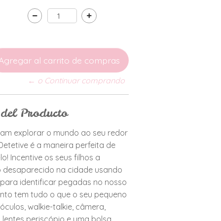
← o Continuar comprando
 del Producto
ram explorar o mundo ao seu redor
Detetive é a maneira perfeita de
lo! Incentive os seus filhos a
o desaparecido na cidade usando
 para identificar pegadas no nosso
junto tem tudo o que o seu pequeno
 óculos, walkie-talkie, câmera,
, lentes periscópio e uma bolsa.