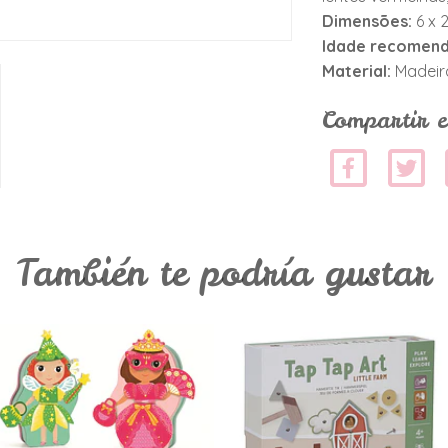
Dimensões:
6 x 
Idade recomen
Material:
Madeir
Compartir e
También te podría gustar
Belissimo - Jogo
Conjunto de
Magnético
Arte - Tap Tap
€21,90
€17,95