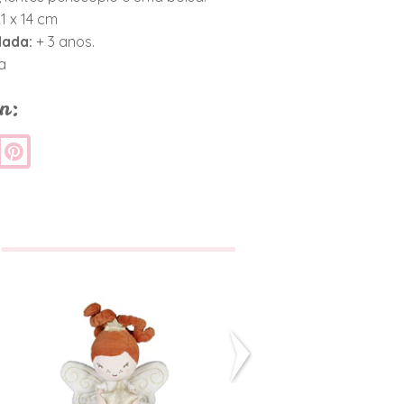
21 x 14 cm
dada:
+ 3 anos.
a
n:
Fada da
Formas Par
Esperança - Mia
Bolos
Agotado
€18,00