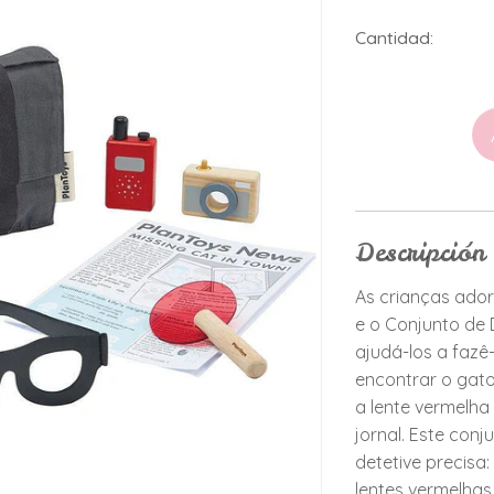
Cantidad:
Descripción
As crianças ado
e o Conjunto de 
ajudá-los a fazê-
encontrar o gat
a lente vermelha
jornal. Este con
detetive precisa:
lentes vermelhas