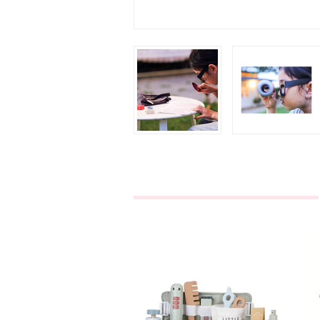
Set de
Cabeleireiro
€29,95