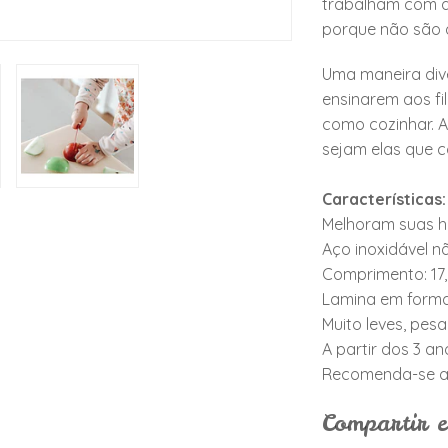
trabalham com a
porque não são 
Uma maneira dive
ensinarem aos fi
como cozinhar. A
sejam elas que c
Características:
Melhoram suas h
Aço inoxidável n
Comprimento: 17
Lamina em forma
Muito leves, pes
A partir dos 3 an
Recomenda-se a 
Compartir e