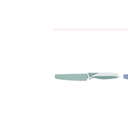
Faca
KiddiKutter -
Menta
Agotado