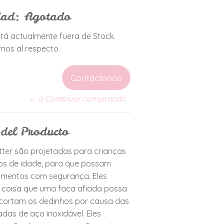
idad: Agotado
tá actualmente fuera de Stock.
nos al respecto.
Contáctanos
← o Continuar comprando
 del Producto
tter são projetadas para crianças
nos de idade, para que possam
limentos com segurança. Eles
 coisa que uma faca afiada possa
 cortam os dedinhos por causa das
das de aço inoxidável. Eles