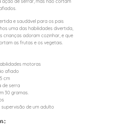
 ação de serrar, mas não cortam
afiados.
rtida e saudável para os pais
lhos uma das habilidades divertida,
s crianças adoram cozinhar, e que
ortam as frutas e os vegetais.
abilidades motoras
ão afiado
,5 cm
 de serra
am 30 gramas.
os
supervisão de um adulto
n: