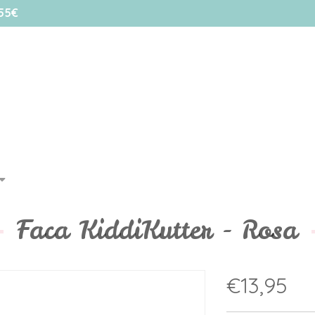
55€
Faca KiddiKutter - Rosa
€13,95