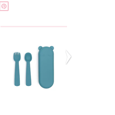
Caixa Com
Babete Fruta
Talheres - Azul
€10,95
€13,95