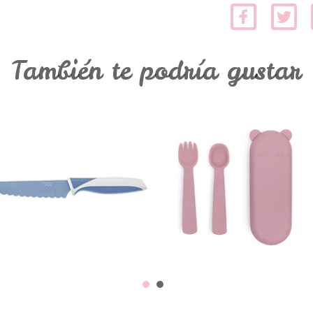
También te podría gustar
Faca
Caixa Com
KiddiKutter -
Talheres - Rosa
Azul
V...
Agotado
€13,95