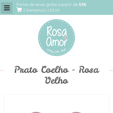
Portes de envio grátis a partir de
55€
0 Elemento(s) |
€0,00
Prato Coelho - Rosa
Velho