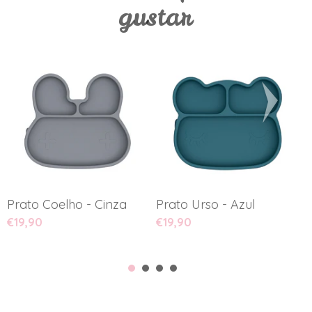
gustar
Prato Coelho - Cinza
Prato Urso - Azul
P
€19,90
€19,90
€