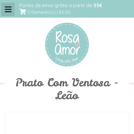
Portes de envio grátis a partir de
55€
0 Elemento(s) |
€0,00
Prato Com Ventosa -
Leão