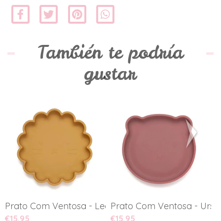
También te podría
gustar
Prato Com Ventosa - Leão
Prato Com Ventosa - Urso
T
€15,95
€15,95
€