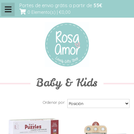
Portes de envio grátis a partir de
55€
0 Elemento(s) |
€0,00
Baby & Kids
Ordenar por: